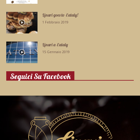
Linari goes to Eataly!
1 Febbraio 2019
Linari a Eataly
15 Gennaio 2019
Seguici Su Facebook