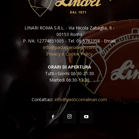
LINARI ROMA S.R.L. - Via Nicola Zabaglia, 9 -
00153 Roma
P. IVA: 12774851005 - Tel. 06 5782358 - Email:
info@pasticcerialinari.com
Privacy e Cookie Policy
ORARI DI APERTURA
Tutti i Giorni 06:30-21:30
Martedì 06:30-13:30
Contattaci:
info@pasticcerialinari.com