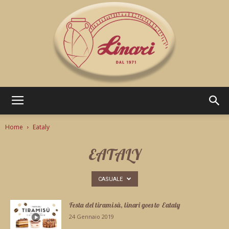
Pasticceria
Home
Eataly
EATALY
Linari
CASUALE
Festa del tiramisù, linari goes to Eataly
24 Gennaio 2019