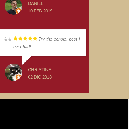
DÁNIEL
10 FEB 2019
Try the conolo, best I
ever had!
CHRISTINE
02 DIC 2018