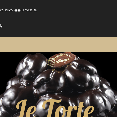
col buco. 🍩🍩 O forse sì?
ly
Le Torte