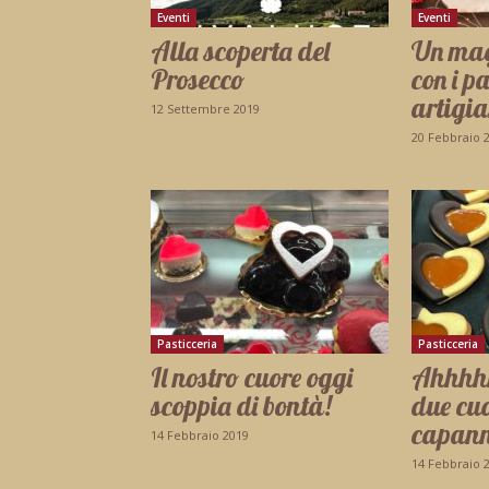
Eventi
Eventi
Alla scoperta del
Un mag
Prosecco
con i p
artigia
12 Settembre 2019
20 Febbraio 
Pasticceria
Pasticceria
Il nostro cuore oggi
Ahhhhh
scoppia di bontà!
due cuo
capan
14 Febbraio 2019
14 Febbraio 