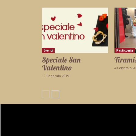
Eventi
Pasticceria
Speciale San
Tiramis
Valentino
4 Febbraio 2
11 Febbraio 2019