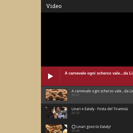
Video
A carnevale ogni scherzo vale...da Lin
A carnevale ogni scherzo vale...da Lin
00:41
Linari e Eataly - Festa del Tiramisù
00:59
⭕ Linari goes to Eataly!
00:48