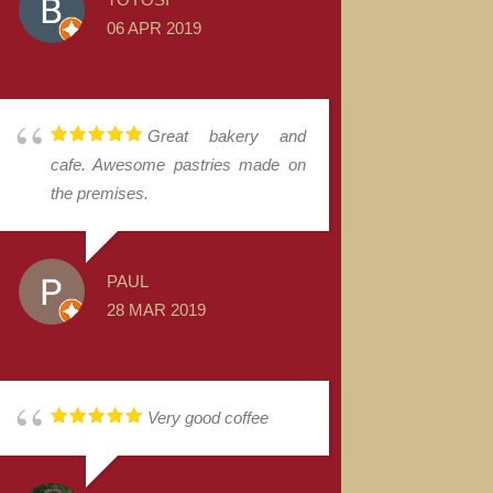
06 APR 2019
Great bakery and
cafe. Awesome pastries made on
the premises.
PAUL
28 MAR 2019
Very good coffee