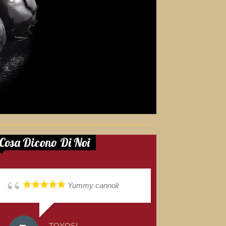
Cosa Dicono Di Noi
Yummy cannoli
TOYOSI