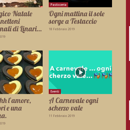
Pasticceria
ico Natale
Ogni mattina il sole
anettoni
sorge a Testaccio
nali di Linari…
18 Febbraio 2019
2019
Eventi
h l’amore,
A Carnevale ogni
ri e una
scherzo vale
na.
11 Febbraio 2019
2019