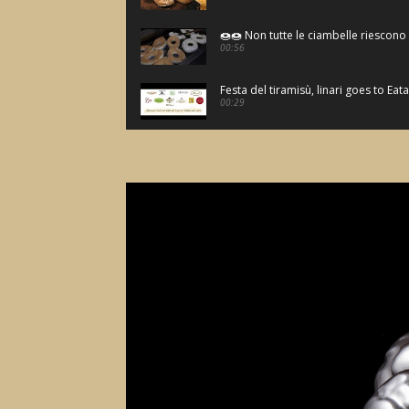
🍩🍩 Non tutte le ciambelle riescono 
00:56
Festa del tiramisù, linari goes to Eata
00:29