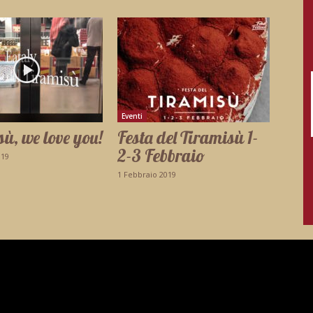
Eventi
ù, we love you!
Festa del Tiramisù 1-
2-3 Febbraio
019
1 Febbraio 2019